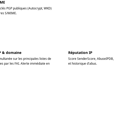
IME
 clés PGP publiques (Autocrypt, WKD)
ures S/MIME.
IP & domaine
Réputation IP
multanée sur les principales listes de
Score SenderScore, AbuseIPDB, 
ées par les FAI. Alerte immédiate en
et historique d'abus.