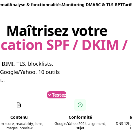
email
Analyse & fonctionnalités
Monitoring DMARC & TLS-RPT
Tarif
Maîtrisez votre
ication SPF / DKIM 
BIMI, TLS, blocklists,
 Google/Yahoo. 10 outils
u.
Testez
Contenu
Conformité
m score, readability, liens,
Google/Yahoo 2024, alignment,
DNS 12h, 
images, preview
sujet