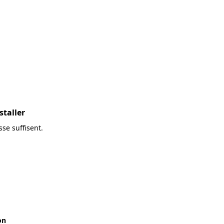
staller
se suffisent.
on