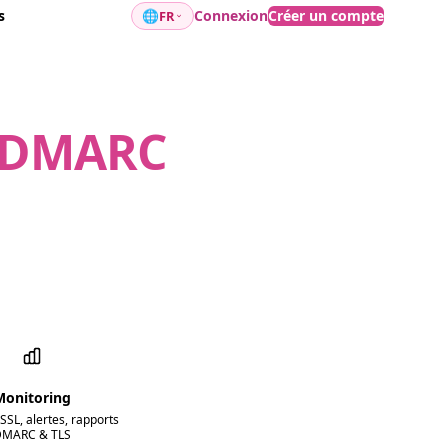
s
🌐
Connexion
Créer un compte
FR
/ DMARC
Monitoring
SSL, alertes, rapports
DMARC & TLS