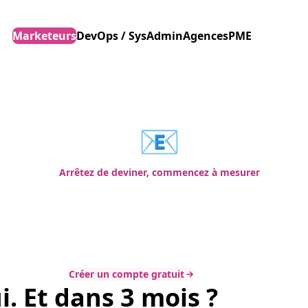
Marketeurs
DevOps / SysAdmin
Agences
PME
📧
Arrêtez de deviner, commencez à mesurer
Créer un compte gratuit
. Et dans 3 mois ?