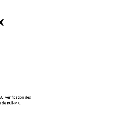
x
C, vérification des
 de null-MX.