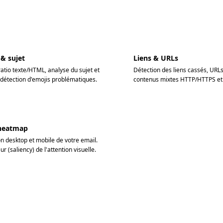
 & sujet
Liens & URLs
ratio texte/HTML, analyse du sujet et
Détection des liens cassés, URLs
 détection d'emojis problématiques.
contenus mixtes HTTP/HTTPS et t
heatmap
on desktop et mobile de votre email.
r (saliency) de l'attention visuelle.